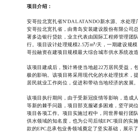
项目介绍：
安哥拉北宽扎省
N'DALATANDO
新水源、水处理
安哥拉北宽扎省，由青岛安装建设股份有限公司
署多边银行贷款，业主代表由国际工程师管理团
³
行。项目设计处理规模
2.5
万
m
/
天，一期建设规模
哥拉融资在建项目规模最大综合城市供水系统改
该项目建成后，预计将使当地超
22
万居民受益，
极的影响。该项目将采用现代化的水处理技术，
居民就业工作岗位，促进和带动当地经济的发展
该项目执行期间，由于受新冠疫情等影响，造成
等新的棘手问题，项目部克服诸多困难，坚守岗
项目各项工作。项目实施过程中，同世界银行团
供水领域的知名度，也为公司后续
EPC
项目的实
款的
EPC
总承包业务领域奠定了坚实基础，展示