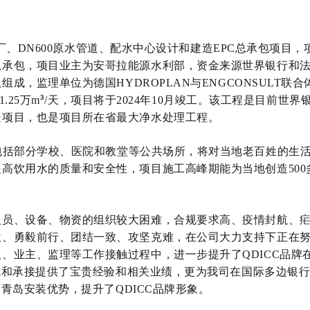
厂、
DN600
原水管道、配水中心设计和建造
EPC
总承包项目，
总承包，项目业主为安哥拉能源水利部，资金来源世界银行和
队组成，监理单位为德国
HYDROPLAN
与
ENGCONSULT
联合
³
1.25
万
m
/
天，项目将于
2024
年
10
月竣工。该工程是目前世界
造项目，也是项目所在省最大净水处理工程。
包括部分学校、医院和教堂等公共场所，将对当地老百姓的生
提高饮用水的质量和安全性，项目施工高峰期能为当地创造
500
。
人员、设备、物资的组织较大困难，合规要求高、疫情封航、
位、勇毅前行、团结一致、攻坚克难，在公司大力支持下正在
队、业主、监理等工作接触过程中，进一步提升了
QDICC
品牌
施和承接提供了宝贵经验和相关业绩，更为我司在国际多边银
了青岛安装优势，提升了
QDICC
品牌形象。