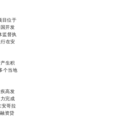
项目位于
法国开发
体监督执
银行在安
活产生积
多个当地
疟疾高发
努力完成
在安哥拉
行融资贷