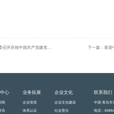
上一篇：党徽闪耀做先锋 保驾护航谋发展---公司党委召开庆祝中国共产党建党103周年暨“七一”表彰大会
下一篇：喜迎
中心
业务拓展
企业文化
联系我们
新闻
企业资质
企业文化建设
中国·青岛市
资讯
体系认证
社会责任
电话：848649