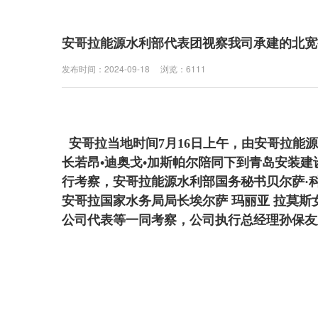
安哥拉能源水利部代表团视察我司承建的北宽扎省
发布时间：2024-09-18
浏览：6111
安哥拉当地时间7月16日上午，由安哥拉能源
住房和城乡建设部办公厅 关于开展
长若昂
•迪奥戈•加斯帕尔陪同下到青岛安装建设股
2019年住房和城乡建设系统 “安全生产
行考察，安哥拉能源水利部国务秘书贝尔萨·
全注意事项
月”活动的通知
安哥拉国家水务局局长埃尔萨 玛丽亚 拉莫斯
公司代表等一同考察，公司执行总经理孙保友