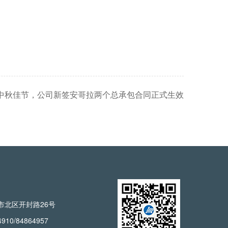
中秋佳节，公司新签安哥拉两个总承包合同正式生效
市北区开封路26号
10/84864957