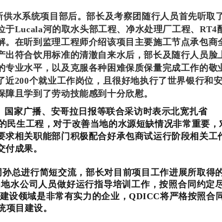
o城市新供水系统项目部后。部长及考察团随行人员首先听取
Lucala河的取水头部工程、净水处理厂工程、RT4
解。在听到监理工程师介绍该项目主要施工节点承包商
产出符合饮用标准的清澈自来水后，部长及随行人员脸
的专业水平，以及克服各种困难保质保量完成工作的敬
近200个就业工作岗位，且很好地执行了世界银行和
保障且学到了劳动技能感到十分欣慰。
、国家广播、安哥拉日报等联合采访时表示北宽扎省
项重要的民生工程，对于改善当地的水源短缺情况非常重要，
要求相关职能部门积极配合好承包商试运行阶段相关工
交付成果。
同孙总进行简短交流，部长对目前项目工作进展所取得
助当地水公司人员做好运行指导培训工作，按照合同约定
水建设领域是非常有实力的企业，QDICC将严格按照合
系统项目建设。