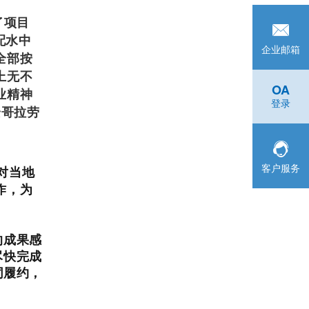
了项目
配水中
企业邮箱
全部按
上无不
OA
业精神
登录
安哥拉劳
客户服务
对当地
作，为
的成果感
尽快完成
同履约，