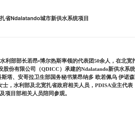
Ndalatando城市新供水系统项目
水利部部长若昂•博尔热斯率领的代表团50余人，在北宽
份有限公司（QDICC）承建的Ndalatando新供水系
济南北部生物质热电联产锅炉项目顺利
荣获“中国安装之星” 公司
科斯塔、安哥拉卫生部国务秘书莱昂纳多 欧若佩乌 伊诺
完成吊装
佳绩
女士，水利部及北宽扎省政府相关人员，PDISA业主代表
及项目部相关人员陪同参观。