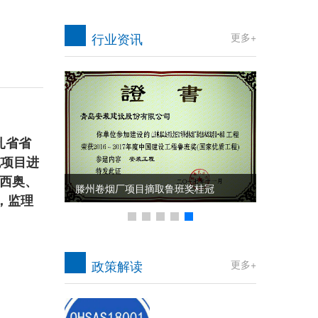
行业资讯
更多+
扎省省
统项目进
质量管理再获
森西奥、
滕州卷烟厂项目摘取鲁班奖桂冠
，监理
政策解读
更多+