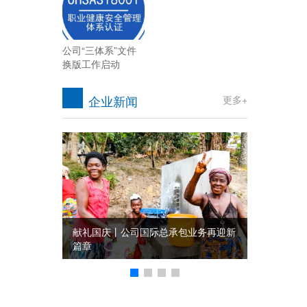
公司“三体系”文件
换版工作启动
企业新闻
更多+
献礼国庆丨公司国际总承包业务再迎新
篇章
祝祖国繁荣