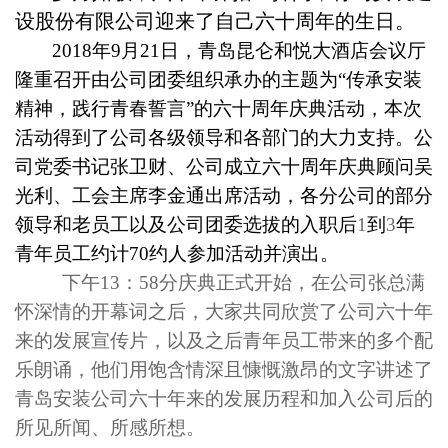
设股份有限公司迎来了自己六十周年的生日。
2018年9月21日，青岛昆仑和悦大酒店会议厅
隆重召开由公司团委组织承办的主题为“传承安装
精神，践行青春誓言”的六十周年庆典活动，本次
活动得到了公司各级领导和各部门的大力支持。公
司党委书记张卫财、公司成立六十周年庆典顾问吴
光利、工会主席李金通出席活动，各分公司的部分
领导和老员工以及公司团委选拔的入职后
1
到
3
年
青年员工约计70约人参加活动并演出。
下午
13
：
58
分庆典正式开始，在公司张总满
怀深情的开幕词之后，大家共同欣赏了公司六十年
来的发展宣传片，以及之后青年员工带来的多个配
乐朗诵，他们用饱含情深且慷慨激昂的文字讲述了
青岛安装公司六十年来的发展历程和加入公司后的
所见所闻、所感所想。